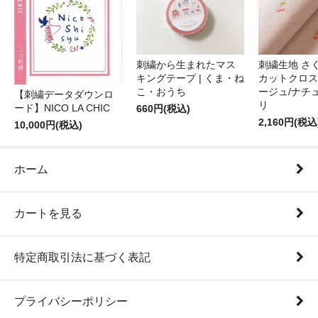
刺繍から生まれたマス
刺繍生地 さ
キングテープ | くま・ね
カットクロス
こ・おうち
ージュ/ナチ
【刺繍データダウンロ
リ
ード】NICO LA CHIC
660円(税込)
2,160円(税込
10,000円(税込)
ホーム
カートを見る
特定商取引法に基づく表記
プライバシーポリシー