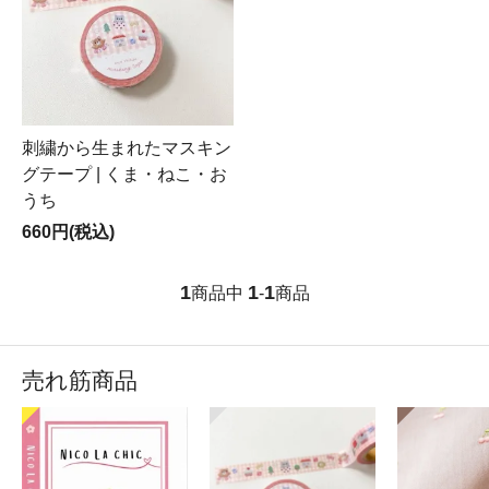
刺繍から生まれたマスキン
グテープ | くま・ねこ・お
うち
660円(税込)
1
1
1
商品中
-
商品
売れ筋商品