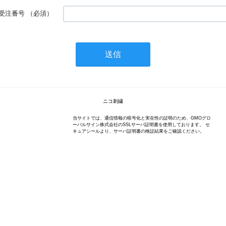
受注番号
（必須）
ニコ刺繍
当サイトでは、通信情報の暗号化と実在性の証明のため、GMOグロ
ーバルサイン株式会社のSSLサーバ証明書を使用しております。 セ
キュアシールより、サーバ証明書の検証結果をご確認ください。