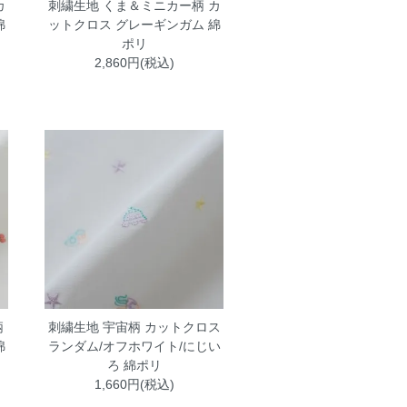
カ
刺繍生地 くま＆ミニカー柄 カ
綿
ットクロス グレーギンガム 綿
ポリ
2,860円(税込)
柄
刺繍生地 宇宙柄 カットクロス
綿
ランダム/オフホワイト/にじい
ろ 綿ポリ
1,660円(税込)