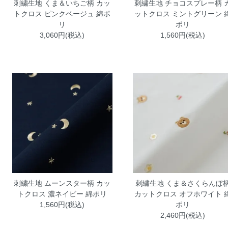
刺繍生地 くま＆いちご柄 カッ
刺繍生地 チョコスプレー柄 
トクロス ピンクベージュ 綿ポ
ットクロス ミントグリーン 
リ
ポリ
3,060円(税込)
1,560円(税込)
刺繍生地 ムーンスター柄 カッ
刺繍生地 くま＆さくらんぼ
トクロス 濃ネイビー 綿ポリ
カットクロス オフホワイト 
1,560円(税込)
ポリ
2,460円(税込)