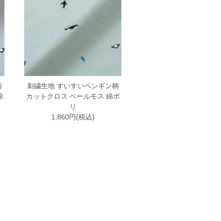
柄
刺繍生地 すいすいペンギン柄
綿
カットクロス ペールモス 綿ポ
リ
1,860円(税込)