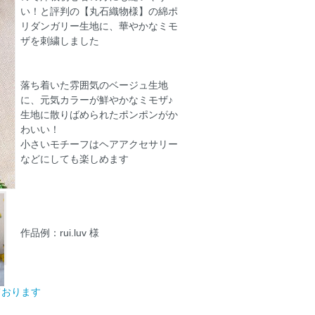
い！と評判の【丸石織物様】の綿ポ
リダンガリー生地に、華やかなミモ
ザを刺繍しました
落ち着いた雰囲気のベージュ生地
に、元気カラーが鮮やかなミモザ♪
生地に散りばめられたポンポンがか
わいい！
小さいモチーフはヘアアクセサリー
などにしても楽しめます
作品例：rui.luv 様
ております