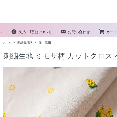
ム
支払・配送について
お問い合わせ
カー
ホーム
>
刺繍生地▼
>
花・植物
刺繍生地 ミモザ柄 カットクロス 