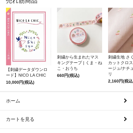
売れ筋商品
刺繍から生まれたマス
刺繍生地 さ
キングテープ | くま・ね
カットクロス
こ・おうち
ージュ/ナチ
【刺繍データダウンロ
リ
ード】NICO LA CHIC
660円(税込)
2,160円(税込
10,000円(税込)
ホーム
カートを見る