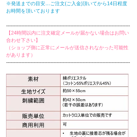
※発送までの目安…ご注文(ご入金)頂いてから14日程度
お時間を頂いております
‐‐‐‐‐‐‐‐‐‐‐‐‐‐‐‐‐‐‐‐‐‐‐‐‐‐‐‐‐‐‐‐‐‐‐‐‐‐‐‐‐‐‐‐‐‐‐‐‐‐‐‐‐‐‐‐‐‐‐‐‐‐‐‐‐‐‐‐‐‐‐‐‐‐‐‐‐‐‐‐‐
【24時間以内に注文確定メールが届かない場合はお問い
合わせ下さい】
（ショップ側に正常にメールが送信されなかった可能性
があります）
‐‐‐‐‐‐‐‐‐‐‐‐‐‐‐‐‐‐‐‐‐‐‐‐‐‐‐‐‐‐‐‐‐‐‐‐‐‐‐‐‐‐‐‐‐‐‐‐‐‐‐‐‐‐‐‐‐‐‐‐‐‐‐‐‐‐‐‐‐‐‐‐‐‐‐‐‐‐‐‐‐