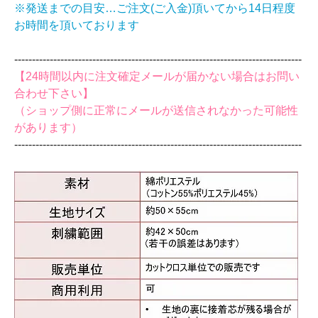
※発送までの目安…ご注文(ご入金)頂いてから14日程度
お時間を頂いております
‐‐‐‐‐‐‐‐‐‐‐‐‐‐‐‐‐‐‐‐‐‐‐‐‐‐‐‐‐‐‐‐‐‐‐‐‐‐‐‐‐‐‐‐‐‐‐‐‐‐‐‐‐‐‐‐‐‐‐‐‐‐‐‐‐‐‐‐‐‐‐‐‐‐‐‐‐‐‐‐‐
【24時間以内に注文確定メールが届かない場合はお問い
合わせ下さい】
（ショップ側に正常にメールが送信されなかった可能性
があります）
‐‐‐‐‐‐‐‐‐‐‐‐‐‐‐‐‐‐‐‐‐‐‐‐‐‐‐‐‐‐‐‐‐‐‐‐‐‐‐‐‐‐‐‐‐‐‐‐‐‐‐‐‐‐‐‐‐‐‐‐‐‐‐‐‐‐‐‐‐‐‐‐‐‐‐‐‐‐‐‐‐