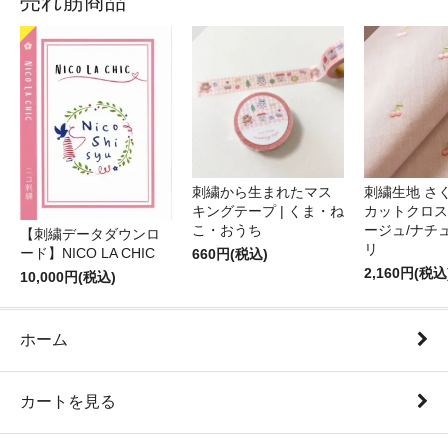
売れ筋商品
刺繍から生まれたマス
刺繍生地 さ
キングテープ | くま・ね
カットクロス
こ・おうち
ージュ/ナチ
【刺繍データダウンロ
リ
ード】NICO LA CHIC
660円(税込)
2,160円(税込
10,000円(税込)
ホーム
カートを見る