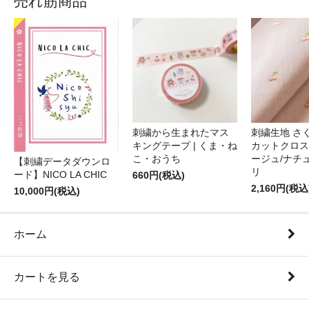
売れ筋商品
刺繍から生まれたマス
刺繍生地 さ
キングテープ | くま・ね
カットクロス
こ・おうち
ージュ/ナチ
【刺繍データダウンロ
リ
ード】NICO LA CHIC
660円(税込)
2,160円(税込
10,000円(税込)
ホーム
カートを見る