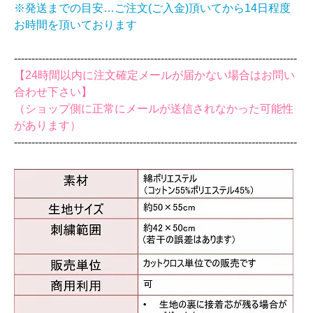
※発送までの目安…ご注文(ご入金)頂いてから14日程度
お時間を頂いております
‐‐‐‐‐‐‐‐‐‐‐‐‐‐‐‐‐‐‐‐‐‐‐‐‐‐‐‐‐‐‐‐‐‐‐‐‐‐‐‐‐‐‐‐‐‐‐‐‐‐‐‐‐‐‐‐‐‐‐‐‐‐‐‐‐‐‐‐‐‐‐‐‐‐‐‐‐‐‐‐‐
【24時間以内に注文確定メールが届かない場合はお問い
合わせ下さい】
（ショップ側に正常にメールが送信されなかった可能性
があります）
‐‐‐‐‐‐‐‐‐‐‐‐‐‐‐‐‐‐‐‐‐‐‐‐‐‐‐‐‐‐‐‐‐‐‐‐‐‐‐‐‐‐‐‐‐‐‐‐‐‐‐‐‐‐‐‐‐‐‐‐‐‐‐‐‐‐‐‐‐‐‐‐‐‐‐‐‐‐‐‐‐