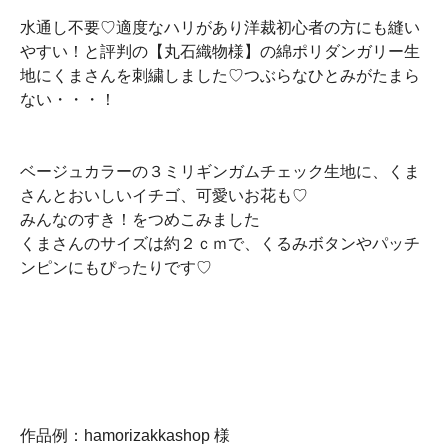
水通し不要♡適度なハリがあり洋裁初心者の方にも縫い
やすい！と評判の【丸石織物様】の綿ポリダンガリー生
地にくまさんを刺繍しました♡つぶらなひとみがたまら
ない・・・！
ベージュカラーの３ミリギンガムチェック生地に、くま
さんとおいしいイチゴ、可愛いお花も♡
みんなのすき！をつめこみました
くまさんのサイズは約２ｃｍで、くるみボタンやパッチ
ンピンにもぴったりです♡
作品例：hamorizakkashop 様