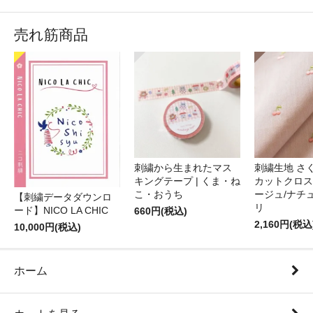
売れ筋商品
刺繍から生まれたマス
刺繍生地 さ
キングテープ | くま・ね
カットクロス
こ・おうち
ージュ/ナチ
【刺繍データダウンロ
リ
ード】NICO LA CHIC
660円(税込)
2,160円(税込
10,000円(税込)
ホーム