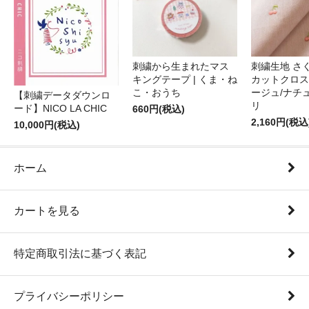
刺繍から生まれたマス
刺繍生地 さ
キングテープ | くま・ね
カットクロス
こ・おうち
ージュ/ナチ
【刺繍データダウンロ
リ
ード】NICO LA CHIC
660円(税込)
2,160円(税込
10,000円(税込)
ホーム
カートを見る
特定商取引法に基づく表記
プライバシーポリシー