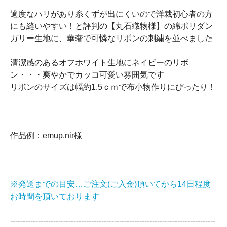
適度なハリがあり糸くずが出にくいので洋裁初心者の方
にも縫いやすい！と評判の【丸石織物様】の綿ポリダン
ガリー生地に、華奢で可憐なリボンの刺繍を並べました
清潔感のあるオフホワイト生地にネイビーのリボ
ン・・・爽やかでカッコ可愛い雰囲気です
リボンのサイズは幅約1.5ｃｍで布小物作りにぴったり！
作品例：emup.nir様
※発送までの目安…ご注文(ご入金)頂いてから14日程度
お時間を頂いております
‐‐‐‐‐‐‐‐‐‐‐‐‐‐‐‐‐‐‐‐‐‐‐‐‐‐‐‐‐‐‐‐‐‐‐‐‐‐‐‐‐‐‐‐‐‐‐‐‐‐‐‐‐‐‐‐‐‐‐‐‐‐‐‐‐‐‐‐‐‐‐‐‐‐‐‐‐‐‐‐‐