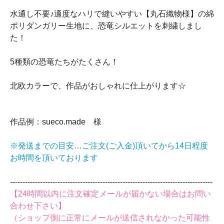
水通し不要♪適度なハリで縫いやすい【丸石織物様】の綿
ポリダンガリー生地に、恐竜シルエットを刺繍しまし
た！
5種類の恐竜たちがたくさん！
北欧カラーで、作品がおしゃれに仕上がります☆
作品例：sueco.made 様
※発送までの目安…ご注文(ご入金)頂いてから14日程度
お時間を頂いております
‐‐‐‐‐‐‐‐‐‐‐‐‐‐‐‐‐‐‐‐‐‐‐‐‐‐‐‐‐‐‐‐‐‐‐‐‐‐‐‐‐‐‐‐‐‐‐‐‐‐‐‐‐‐‐‐‐‐‐‐‐‐‐‐‐‐‐‐‐‐‐‐‐‐‐‐‐‐‐‐‐
【24時間以内に注文確定メールが届かない場合はお問い
合わせ下さい】
（ショップ側に正常にメールが送信されなかった可能性