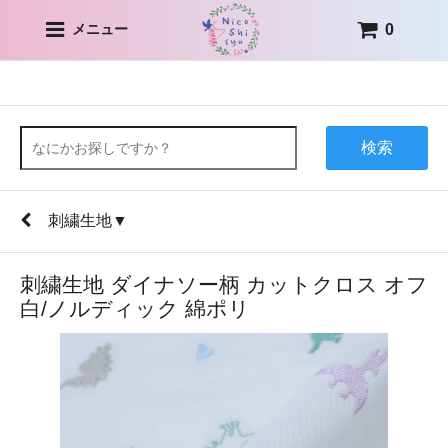
0
メニュー
検索
刺繍生地▼
刺繍生地 ダイナソー柄 カットクロス オフ
白/ノルディック 綿ポリ